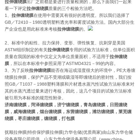
拉伸缠绕膜
出厂之前都是要进行质量检测的，那么下面我们一起来
看一下评定
拉伸缠绕膜
质量的三个检验方法吧。
1、
拉伸缠绕膜
在使用中需要其有很好的透明度。所以我们选择了
GB／T2410－1980透明塑料透光率和雾度试验方法。国内大部分生
产企业也是用此标准来考核
拉伸缠绕膜
的。
2、标准中的粘性、拉力保持、变形、弹性恢复、抗刺穿是美国
ASTM组织制定的有关
拉伸缠绕膜
专用的试验方法标准，但单位面积
质量在我国的标准中仅定义为单位质量面积，不适用于
拉伸缠绕
膜
，所以在本标准中参照采用了ASTMD4321－99的内容。
3、为了反映
拉伸缠绕膜
能否在海运或湿度很大的环境中，PE大卷缠
绕膜拉伸膜，保护产品不受潮或吸湿等即缠绕后的密封性，我们按
照GB／T1037－1988塑料薄膜和片材透水蒸汽性试验方法标准来对
其的水蒸汽透过量来进行考核，因此，这几个项目的试验方法标准
被引用为本标准的规范性附录。
济南缠绕膜，菏泽缠绕膜，济宁缠绕膜，青岛缠绕膜，日照缠绕
膜，威海缠绕膜，烟台缠绕膜，东营缠绕膜，潍坊缠绕膜，莱芜缠
绕膜，枣庄缠绕膜，缠绕膜，打包膜
抚顺拉伸膜|特价保护膜拉伸膜|力华仓储(优质商家)由山东力华仓储
设备有限公司提供。山东力华仓储设备有限公司（www.china-