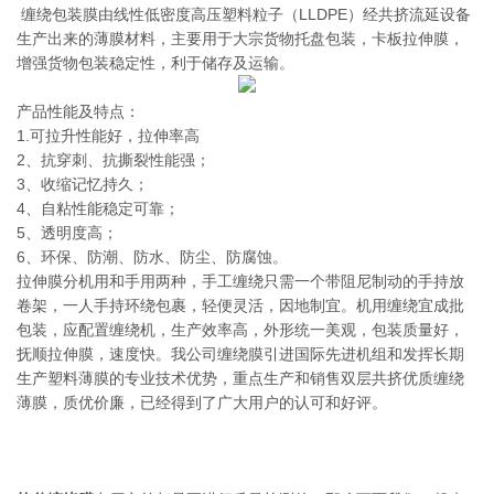
缠绕包装膜由线性低密度高压塑料粒子（LLDPE）经共挤流延设备
生产出来的薄膜材料，主要用于大宗货物托盘包装，卡板拉伸膜，
增强货物包装稳定性，利于储存及运输。
产品性能及特点：
1.可拉升性能好，拉伸率高
2、抗穿刺、抗撕裂性能强；
3、收缩记忆持久；
4、自粘性能稳定可靠；
5、透明度高；
6、环保、防潮、防水、防尘、防腐蚀。
拉伸膜分机用和手用两种，手工缠绕只需一个带阻尼制动的手持放
卷架，一人手持环绕包裹，轻便灵活，因地制宜。机用缠绕宜成批
包装，应配置缠绕机，生产效率高，外形统一美观，包装质量好，
抚顺拉伸膜，速度快。我公司缠绕膜引进国际先进机组和发挥长期
生产塑料薄膜的专业技术优势，重点生产和销售双层共挤优质缠绕
薄膜，质优价廉，已经得到了广大用户的认可和好评。