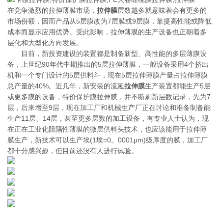
在竞争激烈的拉伸薄膜市场，
拉伸膜
层数越多就意味着会有更多的
市场份额，因而产品从5层膜改为7层膜或9层膜，靠提高性能或降低
成本而显示应用优势。受此影响，拉伸薄膜的生产设备也正朝着多
层化和大型化方向发展。
目前，新投资建设的装置都是制备新型、高性能的多层薄膜设
备，上世纪90年代中期推出的5层拉伸薄膜，一般设备采用4个挤出
机和一个专门设计的5层供料斗，现在5层拉伸薄膜产量占拉伸薄膜
总产量的40%。近几年，新安装的流延
拉伸膜
生产装置都能生产5层
或更多膜的设备，特价保护膜拉伸膜，并不断刷新层数记录，先为7
层，后来增至9层，现在加工厂和机械生产厂正在讨论和准备制备能
生产11层、14层，甚至更多层数的加工设备，有专业人士认为，现
在正在工业化阻隔性薄膜的微层供料头技术，也应该能用于拉伸薄
膜生产，新技术可以生产埃(1埃=0。0001μm)级厚度的膜，加工厂
都十分感兴趣，但目前还没有人进行试验。