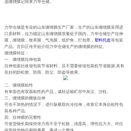
选缠绕膜记得来力华仓储。
力华仓储是专业的山东缠绕膜生产厂家，生产的山东缠绕膜采用进
口原材料，拉力稳定山东缠绕膜质量处于国内。力华仓储生产拉伸
膜，缠绕膜，牧草膜，气泡膜，纸护角，打包带，
塑料托盘
等包装
产品。言归正传开始介绍力华仓储生产的缠绕膜的特征。
缠绕膜特征：
一、缠绕膜拉伸包装
拉伸包装比收缩包装节省材料，且不需要收缩包装机节省能源;具有
良好的防松散、防雨、防尘、防盗等效果。
二、缠绕膜粘性
有单面也有双面粘性的产品，减轻运输贮存中灰尘、沙粒。
三、缠绕膜的横纵拉伸
可在不加热的情况下，进行纵横双向冷拉伸，依靠它本身自粘性包
装各种产品;
四、拉伸膜的完整性
可使货物长期保持张力而不至于松散，强度高、弹性拉力大、对任
何形状的物品都能裹紧，裹成一个整体。