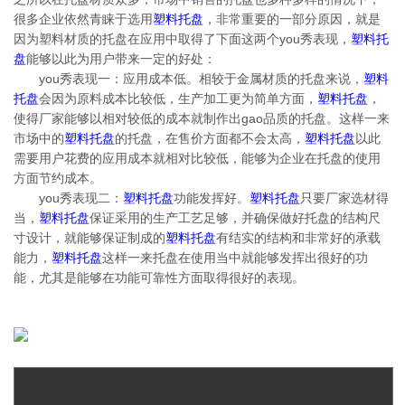
很多企业依然青睐于选用
塑料托盘
，非常重要的一部分原因，就是
因为塑料材质的托盘在应用中取得了下面这两个you秀表现，
塑料托
盘
能够以此为用户带来一定的好处：
you秀表现一：应用成本低。相较于金属材质的托盘来说，
塑料
托盘
会因为原料成本比较低，生产加工更为简单方面，
塑料托盘
，
使得厂家能够以相对较低的成本就制作出gao品质的托盘。这样一来
市场中的
塑料托盘
的托盘，在售价方面都不会太高，
塑料托盘
以此
需要用户花费的应用成本就相对比较低，能够为企业在托盘的使用
方面节约成本。
you秀表现二：
塑料托盘
功能发挥好。
塑料托盘
只要厂家选材得
当，
塑料托盘
保证采用的生产工艺足够，并确保做好托盘的结构尺
寸设计，就能够保证制成的
塑料托盘
有结实的结构和非常好的承载
能力，
塑料托盘
这样一来托盘在使用当中就能够发挥出很好的功
能，尤其是能够在功能可靠性方面取得很好的表现。