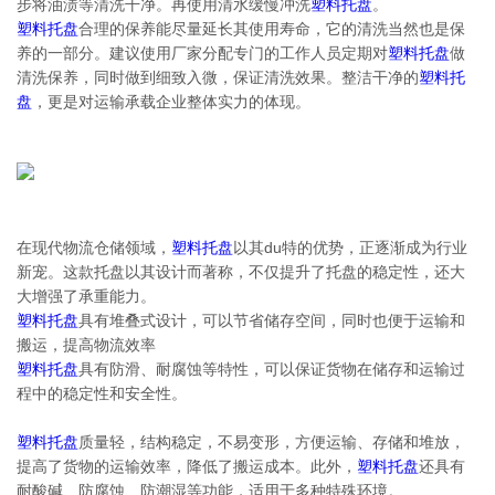
步将油渍等清洗干净。再使用清水缓慢冲洗
塑料托盘
。
塑料托盘
合理的保养能尽量延长其使用寿命，它的清洗当然也是保
养的一部分。建议使用厂家分配专门的工作人员定期对
塑料托盘
做
清洗保养，同时做到细致入微，保证清洗效果。整洁干净的
塑料托
盘
，更是对运输承载企业整体实力的体现。
在现代物流仓储领域，
塑料托盘
以其du特的优势，正逐渐成为行业
新宠。这款托盘以其设计而著称，不仅提升了托盘的稳定性，还大
大增强了承重能力。
塑料托盘
具有堆叠式设计，可以节省储存空间，同时也便于运输和
搬运，提高物流效率
塑料托盘
具有防滑、耐腐蚀等特性，可以保证货物在储存和运输过
程中的稳定性和安全性。
塑料托盘
质量轻，结构稳定，不易变形，方便运输、存储和堆放，
提高了货物的运输效率，降低了搬运成本。此外，
塑料托盘
还具有
耐酸碱、防腐蚀、防潮湿等功能，适用于多种特殊环境。