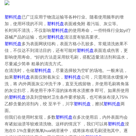
塑料托盘
已广泛应用于物流运输等各种行业。随着使用频率的增
加，使用环境的不同，
塑料托盘
表面难免附 着污垢、灰尘等。
长时间不清洗，不仅影响
塑料托盘
的使用寿命，一些特殊行业如yi疗
器械产品的运输，也对
塑料托盘
清洁度有较高要求。
塑料托盘
多为表面网状结构，表面方格小孔较多。常规清洗效果不
佳，不仅达不到清洁目的，还有可能对
塑料托盘
表面造成伤害，更
影响使用寿命。*好的方法是采用软毛刷，搭配适量清洁剂和温水，
尽量减少简单 粗暴的清洗方式。
在清洗时，仓储
塑料托盘
，尽量选择较为空旷的场地。一般来说，
如果
塑料托盘
表面仅附着灰尘，
塑料托盘
公司，只需用清水缓慢冲
洗，将 内外两面灰尘冲洗干净，直至无残留物，并使用毛刷将角落
的灰尘扫尽，再使用干净不湿的抹布将水渍擦净 即可。如果所使用
的
塑料托盘
涉及到货物对卫生条件要求较高，也可将抹布浸入75%
乙醇含量的溶剂内，绞 至半干，川字
塑料托盘
，擦拭
塑料托盘
两
面。
但我们在使用时发现，多数
塑料托盘
在多次使用后，内外表面均会
有诸如油渍等较难清洗物。这样的情况下 ，我们可以将
塑料托盘
浸
泡在0.1%含量的氢氧hua钠溶液中，或将抹布或毛刷浸泡其中。逐