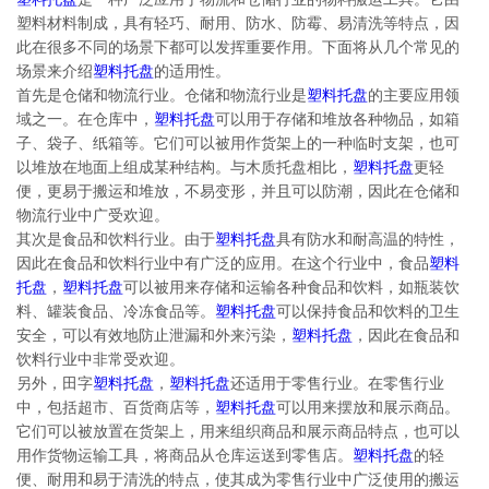
塑料材料制成，具有轻巧、耐用、防水、防霉、易清洗等特点，因
此在很多不同的场景下都可以发挥重要作用。下面将从几个常见的
场景来介绍
塑料托盘
的适用性。
首先是仓储和物流行业。仓储和物流行业是
塑料托盘
的主要应用领
域之一。在仓库中，
塑料托盘
可以用于存储和堆放各种物品，如箱
子、袋子、纸箱等。它们可以被用作货架上的一种临时支架，也可
以堆放在地面上组成某种结构。与木质托盘相比，
塑料托盘
更轻
便，更易于搬运和堆放，不易变形，并且可以防潮，因此在仓储和
物流行业中广受欢迎。
其次是食品和饮料行业。由于
塑料托盘
具有防水和耐高温的特性，
因此在食品和饮料行业中有广泛的应用。在这个行业中，食品
塑料
托盘
，
塑料托盘
可以被用来存储和运输各种食品和饮料，如瓶装饮
料、罐装食品、冷冻食品等。
塑料托盘
可以保持食品和饮料的卫生
安全，可以有效地防止泄漏和外来污染，
塑料托盘
，因此在食品和
饮料行业中非常受欢迎。
另外，田字
塑料托盘
，
塑料托盘
还适用于零售行业。在零售行业
中，包括超市、百货商店等，
塑料托盘
可以用来摆放和展示商品。
它们可以被放置在货架上，用来组织商品和展示商品特点，也可以
用作货物运输工具，将商品从仓库运送到零售店。
塑料托盘
的轻
便、耐用和易于清洗的特点，使其成为零售行业中广泛使用的搬运