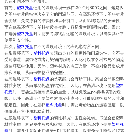
其在不同环境下的表现。
首先，
塑料托盘
适用的温度环境一般在-30°C到60°C之间。这是因
为塑料材质的特性决定了它的耐温范围。在高温环境下，塑料材质
会变软，失去原有的结实性和承载能力，从而影响物品的安全性。
而在低温环境下，塑料材质会变脆，容易发生断裂和破损。因此，
在选择
塑料托盘
时，需要考虑物品运输的温度环境，以确保其正常
使用和安全性。
其次，
塑料托盘
在不同温度环境下的表现也有所不同。
在常温环境下，
塑料托盘
表现出良好的耐磨性和耐腐蚀性。它不会
受到潮湿、腐蚀物或者污染物的影响，因此可以在各种常见的物流
运输环境中使用。另外，塑料材质的表面光滑，不会对物品造成摩
擦和划痕，从而保护物品的完整性。
在高温环境下，
塑料托盘
的承载能力会有所下降。高温会导致塑料
材质变软，从而减弱托盘的结实性。因此，在高温环境下使用
塑料
托盘
时，需要注意控制负载的重量，以避免发生po裂和掉落的危
险。此外，高温还会使塑料材质发生膨胀，可能影响托盘的尺寸和
稳定性。因此，在选择
塑料托盘
时，需要考虑物品的运输温度，以
确保其正常使用和稳定性。
在低温环境下，
塑料托盘
的韧性和抗冲击性会减弱。低温会使塑料
材质变脆，容易发生断裂和破损。因此，在低温环境下使用
塑料托
盘
时，需要注意防止托盘受到冲击和撞击，以避免发生断裂和掉落