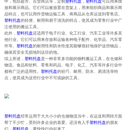
中，包括超市、百货商店等，定制
塑料托盘
，
塑料托盘
可以用来摆
放和展示商品。它们可以被放置在货架上，用来组织商品和展示商
品特点，也可以用作货物运输工具，将商品从仓库运送到零售店。
塑料托盘
的轻便、耐用和易于清洗的特点，使其成为零售行业中广
泛使用的搬运工具。
此外，
塑料托盘
还适用于电子行业、化工行业、汽车工业等许多其
他行业。它们可以用来存放和运输各种电子配件、化学品、汽车零
件等。
塑料托盘
的耐用性和防水性使其能够很好地保护这些物品，
确保其安全无损地到达目的地。
综上所述，
塑料托盘
是一种非常多功能的物料搬运工具，在仓储和
物流、食品和饮料、零售和药品、电子、化工、汽车等许多行业中
都有广泛的适用性。
塑料托盘
的轻巧、耐用、防水、易清洗等特
点，使其成为这些行业中不可或缺的工具。
塑料托盘
经常运用于大大小小的仓储物流当中，在运送和周转方面
帮了不少忙，受到许多企业的喜爱。还没有入手
塑料托盘
的朋友
们，
塑料托盘
，要快快行动起来了。