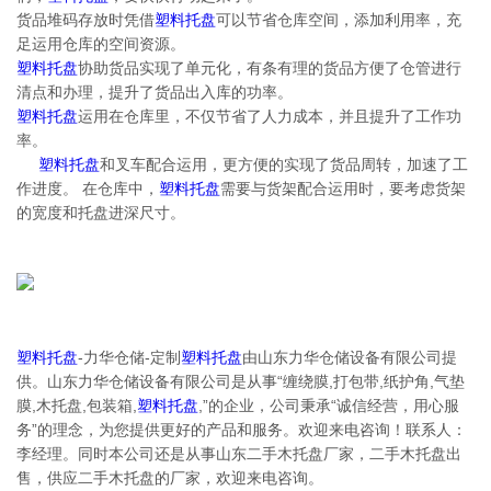
货品堆码存放时凭借
塑料托盘
可以节省仓库空间，添加利用率，充
足运用仓库的空间资源。
塑料托盘
协助货品实现了单元化，有条有理的货品方便了仓管进行
清点和办理，提升了货品出入库的功率。
塑料托盘
运用在仓库里，不仅节省了人力成本，并且提升了工作功
率。
塑料托盘
和叉车配合运用，更方便的实现了货品周转，加速了工
作进度。 在仓库中，
塑料托盘
需要与货架配合运用时，要考虑货架
的宽度和托盘进深尺寸。
塑料托盘
-力华仓储-定制
塑料托盘
由山东力华仓储设备有限公司提
供。山东力华仓储设备有限公司是从事“缠绕膜,打包带,纸护角,气垫
膜,木托盘,包装箱,
塑料托盘
,”的企业，公司秉承“诚信经营，用心服
务”的理念，为您提供更好的产品和服务。欢迎来电咨询！联系人：
李经理。同时本公司还是从事山东二手木托盘厂家，二手木托盘出
售，供应二手木托盘的厂家，欢迎来电咨询。