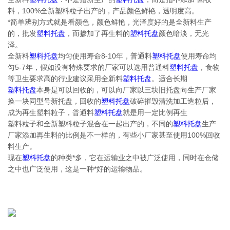
料，100%全新塑料粒子出产的，产品颜色鲜艳，透明度高。
*简单辨别方式就是看颜色，颜色鲜艳，光泽度好的是全新料生产
的，批发
塑料托盘
，而掺加了再生料的
塑料托盘
颜色暗淡，无光
泽。
全新料
塑料托盘
均匀使用寿命8-10年，普通料
塑料托盘
使用寿命均
匀5-7年，假如没有特殊要求的厂家可以选用普通料
塑料托盘
，食物
等卫生要求高的行业建议采用全新料
塑料托盘
。适合长期
塑料托盘
本身是可以回收的，可以向厂家以三块旧托盘向生产厂家
换一块同型号新托盘，回收的
塑料托盘
破碎摧毁清洗加工造粒后，
成为再生塑料粒子，普通料
塑料托盘
就是用一定比例再生
塑料粒子和全新塑料粒子混合在一起出产的，不同的
塑料托盘
生产
厂家添加再生料的比例是不一样的，有些小厂家甚至使用100%回收
料生产。
现在
塑料托盘
的种类*多，它在运输业之中被广泛使用，同时在仓储
之中也广泛使用，这是一种*好的运输物品。