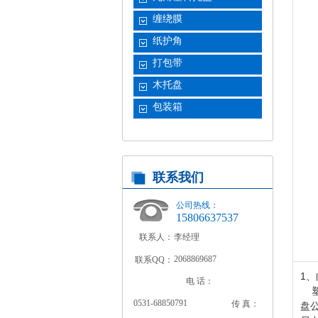
缠绕膜
纸护角
打包带
木托盘
包装箱
联系我们
公司热线：
15806637537
联系人：
李经理
2068869687
联系QQ：
1
电 话：
塑
0531-68850791
传 真：
盘