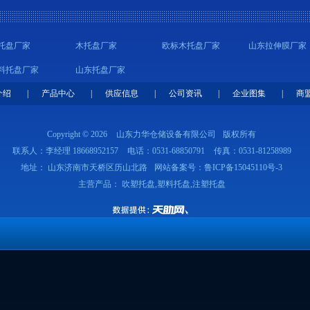
托盘厂家
木托盘厂家
欧标木托盘厂家
山东拉伸膜厂家
料托盘厂家
山东托盘厂家
介绍
|
产品中心
|
供应信息
|
公司资讯
|
企业图集
|
商
Copyright © 2026
山东力华仓储设备有限公司
版权所有
联系人：李经理 18668952157
电话：0531-68850791
传真：0531-81258989
地址： 山东济南市天桥区历山北路
网站备案号：
鲁ICP备15045110号-3
主营产品： 吹塑托盘,塑料托盘,注塑托盘